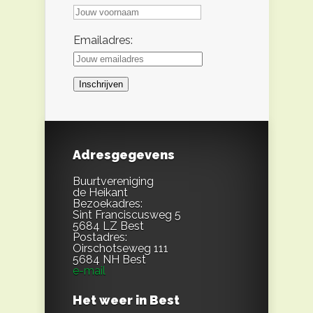
Emailadres:
Adresgegevens
Buurtvereniging
de Heikant
Bezoekadres:
Sint Franciscusweg 5
5684 LZ Best
Postadres:
Oirschotseweg 111
5684 NH Best
e-mail
Het weer in Best