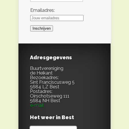
Emailadres:
Adresgegevens
Buurtvereniging
de Heikant
Bezoekadres:
Sint Franciscusweg 5
5684 LZ Best
Postadres:
Oirschotseweg 111
5684 NH Best
e-mail
Het weer in Best