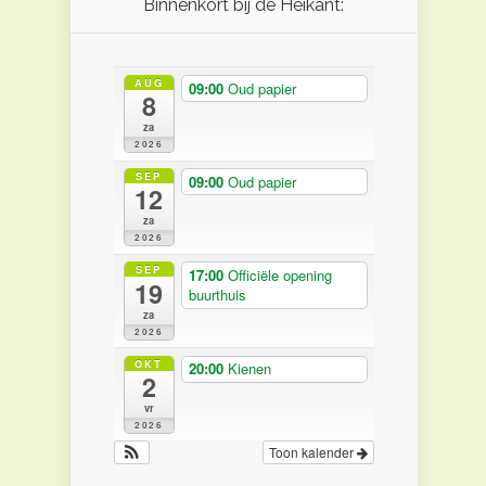
Binnenkort bij de Heikant:
AUG
09:00
Oud papier
8
za
2026
SEP
09:00
Oud papier
12
za
2026
SEP
17:00
Officiële opening
19
buurthuis
za
2026
OKT
20:00
Kienen
2
vr
2026
Toon kalender