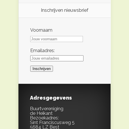
Inschrijven nieuwsbrief
Voornaam
Emailadres:
Adresgegevens
Buurtvereniging
de Heikant
Bezoekadres:
Sint Franciscusweg 5
5684 LZ Best