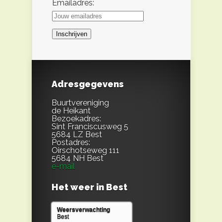
Emailadres:
Adresgegevens
Buurtvereniging
de Heikant
Bezoekadres:
Sint Franciscusweg 5
5684 LZ Best
Postadres:
Oirschotseweg 111
5684 NH Best
e-mail
Het weer in Best
Weersverwachting
Best