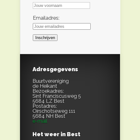
Emailadres:
Adresgegevens
Buurtvereniging
de Heikant
Bezoekadres:
Sint Franciscusweg 5
5684 LZ Best
Postadres:
Oirschotseweg 111
5684 NH Best
e-mail
Het weer in Best