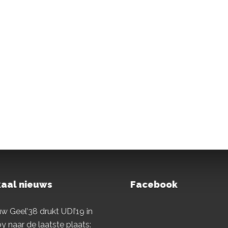
aal nieuws
Facebook
w Geel’38 drukt UDI’19 in
y naar de laatste plaats: