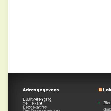
Adresgegevens
Lok
Buurtvereniging
Blau
de Heikant
Bezoekadres:
derb