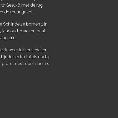
uw Geel’38 met de rug
en de muur gezet’
e Schijndelse bomen zijn
5 jaar oud, maar nu gaat
aag erin
elijk weer lekker schaken
chijndel: extra tafels nodig
r grote toestroom spelers