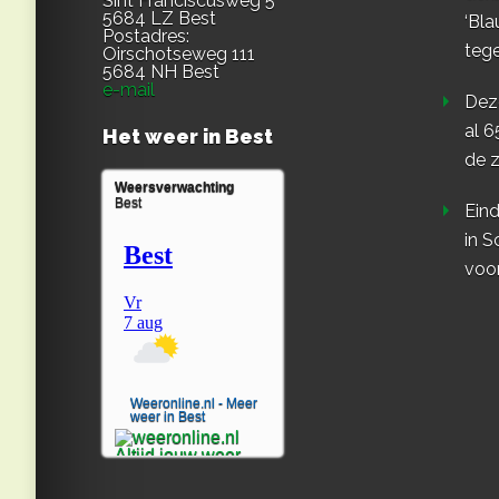
Sint Franciscusweg 5
5684 LZ Best
‘Bla
Postadres:
teg
Oirschotseweg 111
5684 NH Best
e-mail
Dez
al 6
Het weer in Best
de z
Weersverwachting
Best
Eind
in S
voo
Weeronline.nl - Meer
weer in Best