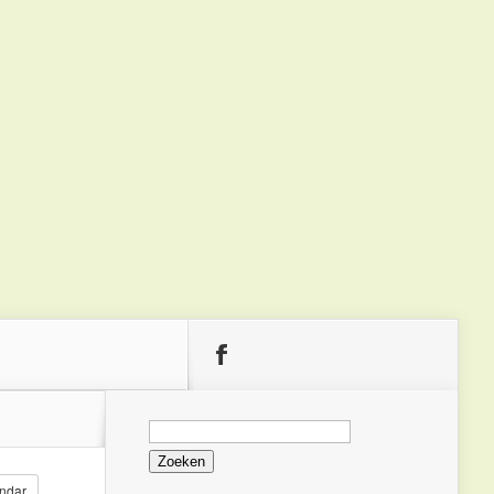
Zoeken
naar:
ndar