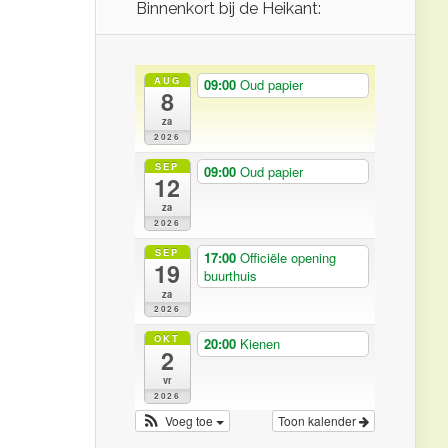
Binnenkort bij de Heikant:
AUG
09:00
Oud papier
8
za
2026
SEP
09:00
Oud papier
12
za
2026
SEP
17:00
Officiële opening
19
buurthuis
za
2026
OKT
20:00
Kienen
2
vr
2026
Voeg toe
Toon kalender