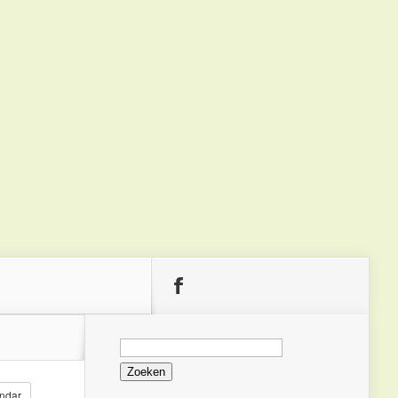
Zoeken
naar:
ndar