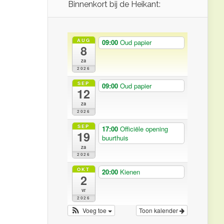
Binnenkort bij de Heikant:
AUG
09:00
Oud papier
8
za
2026
SEP
09:00
Oud papier
12
za
2026
SEP
17:00
Officiële opening
19
buurthuis
za
2026
OKT
20:00
Kienen
2
vr
2026
Voeg toe
Toon kalender