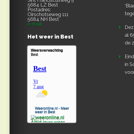
Sint Franciscusweg 5
5684 LZ Best
‘Bla
Postadres:
teg
Oirschotseweg 111
5684 NH Best
e-mail
Dez
al 6
Het weer in Best
de z
Weersverwachting
Best
Eind
in S
voo
Weeronline.nl - Meer
weer in Best