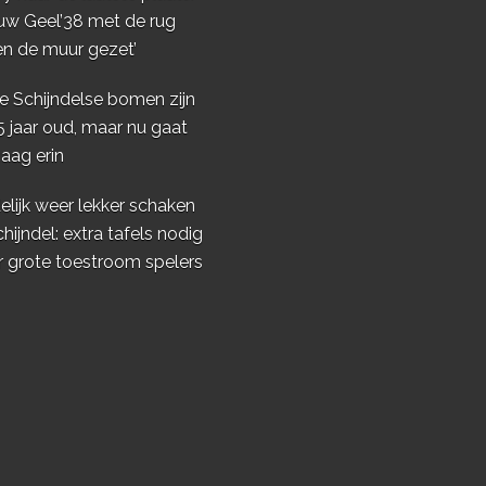
uw Geel’38 met de rug
en de muur gezet’
e Schijndelse bomen zijn
5 jaar oud, maar nu gaat
aag erin
elijk weer lekker schaken
chijndel: extra tafels nodig
r grote toestroom spelers