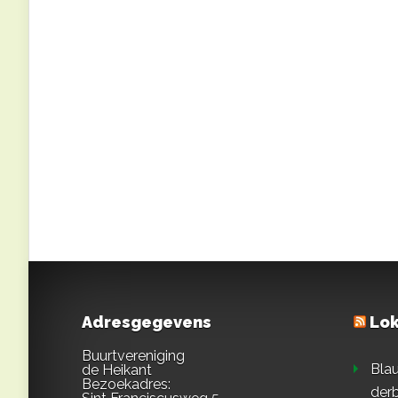
Adresgegevens
Lok
Buurtvereniging
Blau
de Heikant
Bezoekadres:
derb