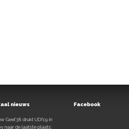
aal nieuws
Facebook
w Geel’38 drukt UDI’19 in
y naar de laatste plaats: