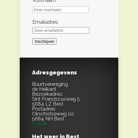
Voornaam
Emailadres:
Adresgegevens
Buurtvereniging
de Heikant
Bezoekadres:
Sint Franciscusweg 5
5684 LZ Best
Postadres:
Oirschotseweg 111
5684 NH Best
e-mail
Het weer in Best