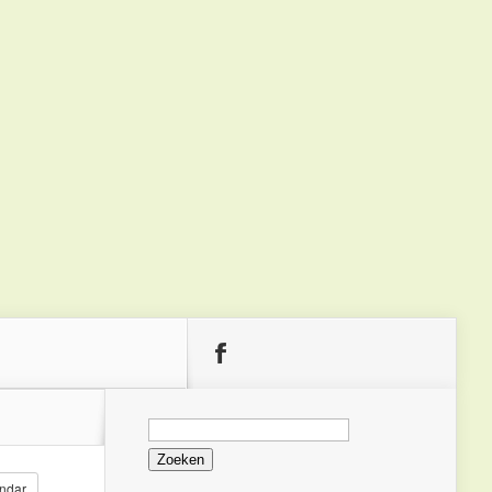
Zoeken
naar:
ndar