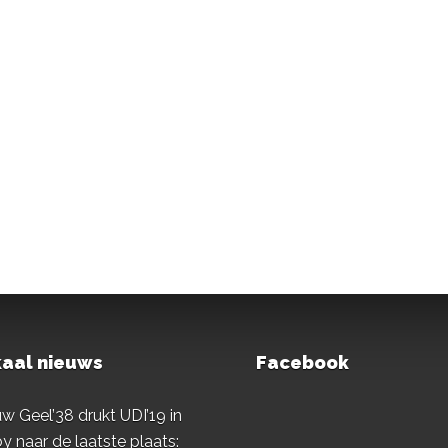
aal nieuws
Facebook
w Geel’38 drukt UDI’19 in
y naar de laatste plaats: