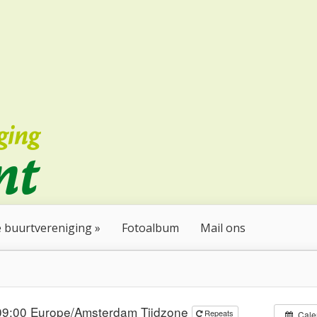
 buurtvereniging
Fotoalbum
Mail ons
09:00
Europe/Amsterdam Tijdzone
Repeats
Cale