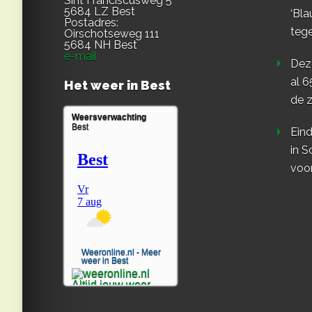
Sint Franciscusweg 5
5684 LZ Best
‘Bla
Postadres:
teg
Oirschotseweg 111
5684 NH Best
e-mail
Dez
al 6
Het weer in Best
de z
Weersverwachting
Best
Eind
in S
voo
Weeronline.nl - Meer
weer in Best