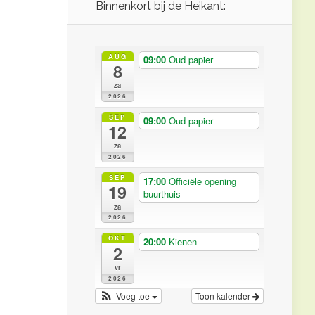
Binnenkort bij de Heikant:
AUG
09:00
Oud papier
8
za
2026
SEP
09:00
Oud papier
12
za
2026
SEP
17:00
Officiële opening
19
buurthuis
za
2026
OKT
20:00
Kienen
2
vr
2026
Voeg toe
Toon kalender