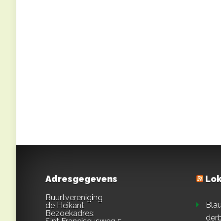
Adresgegevens
Lok
Buurtvereniging
Blau
de Heikant
Bezoekadres:
derb