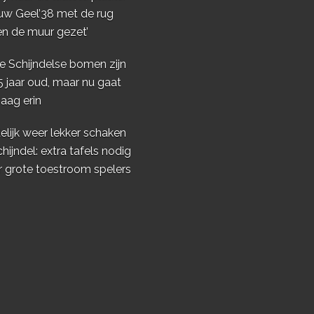
uw Geel’38 met de rug
en de muur gezet’
e Schijndelse bomen zijn
5 jaar oud, maar nu gaat
aag erin
elijk weer lekker schaken
chijndel: extra tafels nodig
r grote toestroom spelers